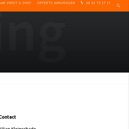
NZE DIENSTEN
REFERENTIES
CONTACT
AR VINDT U ONS?
OFFERTE AANVRAGEN
06 43 75 37 21
Contact
Kiljan Kleinschade