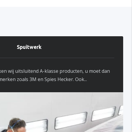
Spuitwerk
en wij uitsluitend A-klasse producten, u moet dan
erken zoals 3M en Spies Hecker. Ook...